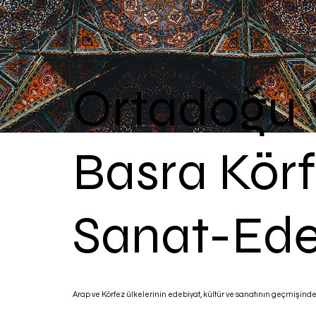
Ortadoğu 
Basra Körf
Sanat-Ede
Arap ve Körfez ülkelerinin edebiyat, kültür ve sanatının geçmişin