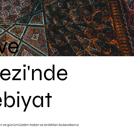
ve
ezi'nde
biyat
den ve günümüzden haber ve anlatıları bulacaksınız.